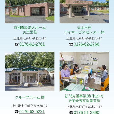
特別養護老人ホーム
美土里荘
美土里荘
デイサービスセンター 梓
上北郡七戸町寒水70-17
上北郡七戸町字寒水70-17
0176-62-2761
0176-62-2766
訪問介護事業所
(休止中)
グループホーム 櫟
居宅介護支援事業所
上北郡七戸町字寒水70-17
上北郡七戸町字寒水70-17
0176-62-5221
0176-51-3890