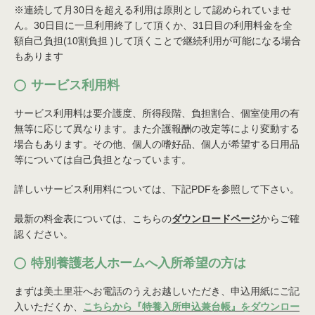
※連続して月30日を超える利用は原則として認められていませ
ん。30日目に一旦利用終了して頂くか、31日目の利用料金を全
額自己負担(10割負担 )して頂くことで継続利用が可能になる場合
もあります
サービス利用料
サービス利用料は要介護度、所得段階、負担割合、個室使用の有
無等に応じて異なります。また介護報酬の改定等により変動する
場合もあります。その他、個人の嗜好品、個人が希望する日用品
等については自己負担となっています。
詳しいサービス利用料については、下記PDFを参照して下さい。
最新の料金表については、こちらの
ダウンロードページ
からご確
認ください。
特別養護老人ホームへ入所希望の方は
まずは美土里荘へお電話のうえお越しいただき、申込用紙にご記
入いただくか、
こちらから『特養入所申込兼台帳』をダウンロー