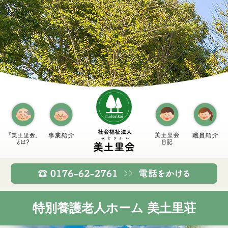
midorikai
社会福祉法人
「美土里会」とは？
事業紹介
美土里会日記
職
TE
特別養護老人ホーム 美土里荘